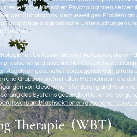
u steigern. Die Klinischen PsychologInnen setzen
eweiligen Störung bzw. dem jeweiligen Problem an 
uf sorgfältige diagnostische Untersuchungen un
e Theorien.
ologInnen befassen sich mit Aufgaben, die mit 
on physischer und psychischer Gesundheit zusam
en Aspekten gesundheitsbezogenen Verhaltens e
en und Gruppen und mit allen Maßnahmen, die de
gungen von Gesundheitsförderung und Krankhei
serung des Systems gesundheitlicher Versorgung
berufsverband/fachsektionen/gesundheitspsych
ng Therapie (WBT)