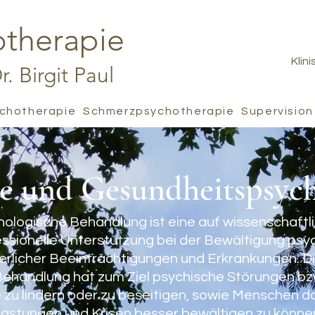
otherapie
Klin
. Birgit Paul
chotherapie
Schmerzpsychotherapie
Supervision
he und Gesundheitspsyc
chologische Behandlung ist eine auf wissenschaft
ssionelle Unterstützung bei der Bewältigung psyc
erlicher Beeinträchtigungen und Erkrankungen. Die
ehandlung hat zum Ziel psychische Störungen bz
zu lindern oder zu beseitigen, sowie Menschen da
lastungen und Krisen besser bewältigen zu könne