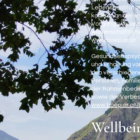
Lebensqualität z
konkret an der j
Vorgangsweise a
wissenschaftlich
www.boep.or.at
Gesundheitspsych
und Erhaltung v
den verschieden
Personen, Famili
der Rahmenbedin
sowie der Verbes
www.boep.or.at/
Wellbei