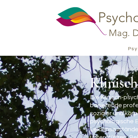
Psych
Mag. Dr
Psy
Klinisc
Die Klinisch-psy
basierende profe
sozialer und körp
psychologische B
Leidenszustände 
unterstützen, Be