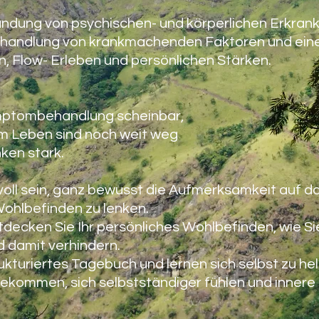
ndung von psychischen- und körperlichen Erkran
ehandlung von krankmachenden Faktoren und eine
, Flow- Erleben und persönlichen Stärken.
ymptombehandlung scheinbar,
m Leben sind noch weit weg
ken stark.
nvoll sein, ganz bewusst die Aufmerksamkeit auf d
Wohlbefinden zu lenken.
tdecken Sie Ihr persönliches Wohlbefinden, wie Si
 damit verhindern.
rukturiertes Tagebuch und lernen sich selbst zu he
bekommen, sich selbstständiger fühlen und innere