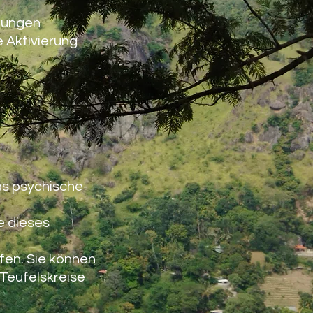
kungen
 Aktivierung
as psychische-
e dieses
lfen. Sie können
 Teufelskreise