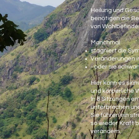
Heilung und Gesu
benötigen die B
von Wohlbefinden
Manchmal
stagniert die S
Veränderungen i
- oder sie schwan
Hier kann es sin
und körperliche 
In 8 Sitzungen en
unterbrechen und
Sie führen ein st
so wieder Kraft 
verändern.