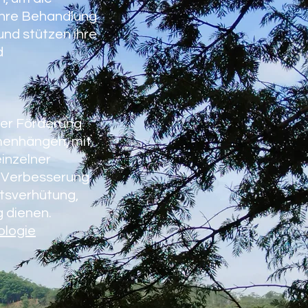
 ihre Behandlung
und stützen ihre
d
der Förderung
menhängen, mit
inzelner
r Verbesserung
tsverhütung,
 dienen.
ologie