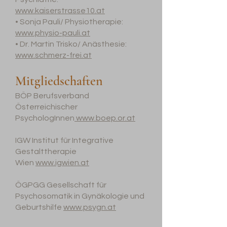
www.kaiserstrasse10.at
• Sonja Pauli/ Physiotherapie:
www.physio-pauli.at
• Dr. Martin Trisko/ Anästhesie:
www.schmerz-frei.at
Mitgliedschaften
BÖP Berufsverband
Österreichischer
PsychologInnen
www.boep.or.at
IGW Institut für Integrative
Gestalttherapie
Wien
www.igwien.at
ÖGPGG Gesellschaft für
Psychosomatik in Gynäkologie und
Geburtshilfe
www.psygn.at