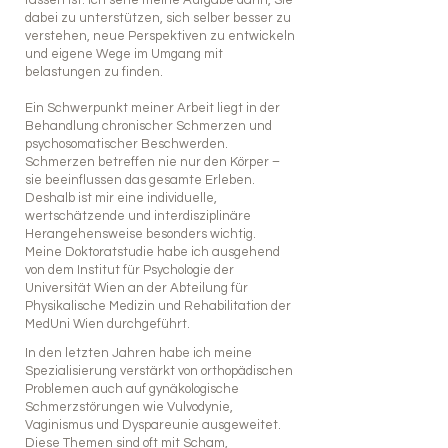
fassen ist. Ich sehe meine Aufgabe darin, Sie
dabei zu unterstützen, sich selber besser zu
verstehen, neue Perspektiven zu entwickeln
und eigene Wege im Umgang mit
belastungen zu finden.
Ein Schwerpunkt meiner Arbeit liegt in der
Behandlung chronischer Schmerzen und
psychosomatischer Beschwerden.
Schmerzen betreffen nie nur den Körper –
sie beeinflussen das gesamte Erleben.
Deshalb ist mir eine individuelle,
wertschätzende und interdisziplinäre
Herangehensweise besonders wichtig.
Meine Doktoratstudie habe ich ausgehend
von dem Institut für Psychologie der
Universität Wien an der Abteilung für
Physikalische Medizin und Rehabilitation der
MedUni Wien durchgeführt.
In den letzten Jahren habe ich meine
Spezialisierung verstärkt von orthopädischen
Problemen auch auf gynäkologische
Schmerzstörungen wie Vulvodynie,
Vaginismus und Dyspareunie ausgeweitet.
Diese Themen sind oft mit Scham,