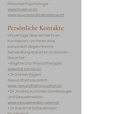
klinischer Psychologie
www.boep.or.at
,
www.psychologieakademie.at
Persönliche Kontakte
Ich verfüge über ein Netz an
Kontakten, um Ihnen eine
persönlich abgestimmte
Behandlung anbieten zu können.
Darunter:
•
Brigitte Drs/ Physiotherapie:
www.bd-physio.at
• Dr.Stefan Egger/
Gesundheitsquadrat
:
www.gesundheitsquadrat.at
• Dr. Andrea Kottmel/ Gynäkologie
und Sexualmedizin:
www.sexualmedizin-wien.at
• Dr.Susanne Scheubmayr/
Psychiatrie: